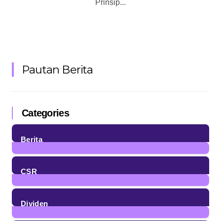
Prinsip...
Pautan Berita
Categories
Berita
85
Posts
CSR
4
Posts
Dividen