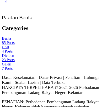
1
2
Pautan Berita
Categories
Berita
85
Posts
CSR
4
Posts
Dividen
23
Posts
Galeri
7
Posts
Dasar Keselamatan | Dasar Privasi | Penafian | Hubungi
Kami | Soalan Lazim | Data Terbuka
HAKCIPTA TERPELIHARA © 2021-2026 Perbadanan
Pembangunan Ladang Rakyat Negeri Kelantan
PENAFIAN: Perbadanan Pembangunan Ladang Rakyat
Negeri Kelantan tidak bertanggungjawab terhadap