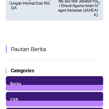
Mu’aaz dari Jabatan Ha
ungan Hormat Dari RIS
l Ehwal Agama Islam N
DA
egeri Kelantan (JAHEAI
K)
Pautan Berita
Categories
Berita
85
Posts
CSR
4
Posts