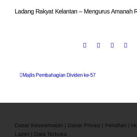
Ladang Rakyat Kelantan – Mengurus Amanah 
Majlis Pembahagian Dividen ke-57
Dasar Keselamatan | Dasar Privasi | Penafian | H
Lazim | Data Terbuka