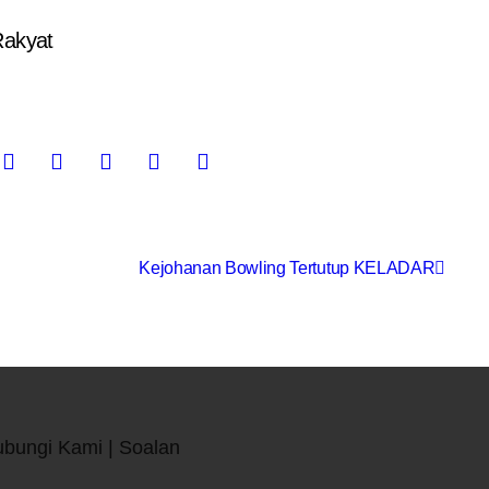
Rakyat
Kejohanan Bowling Tertutup KELADAR
ubungi Kami | Soalan