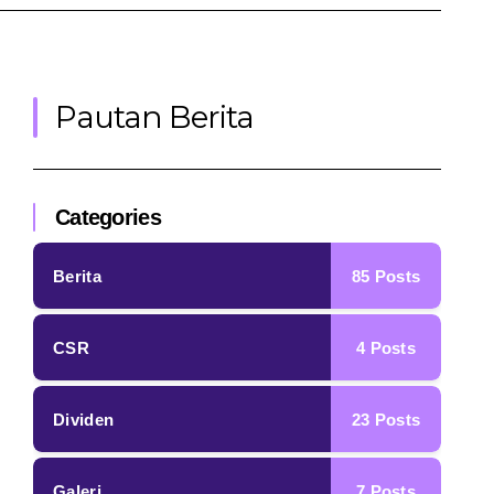
Pautan Berita
Categories
85
Posts
Berita
4
Posts
CSR
23
Posts
Dividen
7
Posts
Galeri