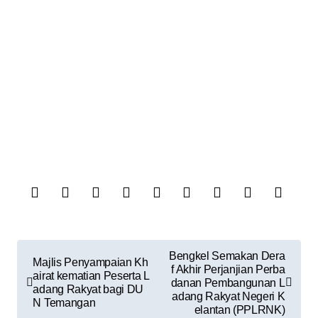
Bengkel Semakan Dera
Majlis Penyampaian Kh
f Akhir Perjanjian Perba
airat kematian Peserta L
danan Pembangunan L
adang Rakyat bagi DU
adang Rakyat Negeri K
N Temangan
elantan (PPLRNK)