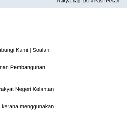
Rakyat bagi DUN Pasir Pekan
ubungi Kami | Soalan
anan Pembangunan
kyat Negeri Kelantan
mi kerana menggunakan