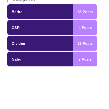
85
Posts
Berita
4
Posts
CSR
23
Posts
Dividen
7
Posts
Galeri