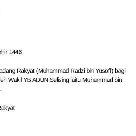
g
hir 1446
Ladang Rakyat (Muhammad Radzi bin Yusoff) bagi
leh Wakil YB ADUN Selising iaitu Muhammad bin
.
Rakyat