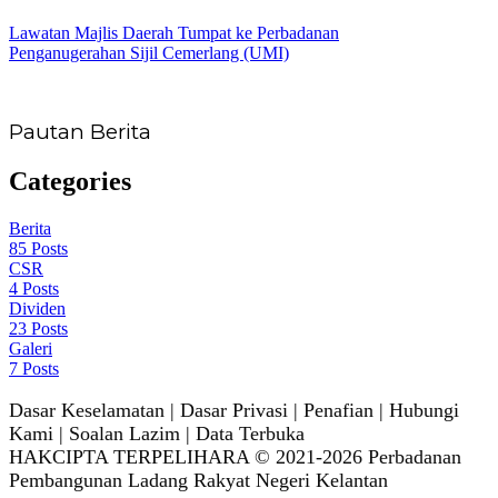
Lawatan Majlis Daerah Tumpat ke Perbadanan
Penganugerahan Sijil Cemerlang (UMI)
Pautan Berita
Categories
Berita
85
Posts
CSR
4
Posts
Dividen
23
Posts
Galeri
7
Posts
Dasar Keselamatan | Dasar Privasi | Penafian | Hubungi
Kami | Soalan Lazim | Data Terbuka
HAKCIPTA TERPELIHARA © 2021-2026 Perbadanan
Pembangunan Ladang Rakyat Negeri Kelantan