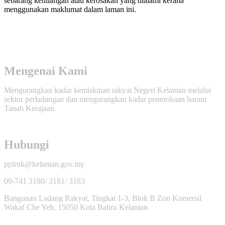
sebarang kehilangan atau kerosakan yang dialami kerana
menggunakan maklumat dalam laman ini.
Mengenai Kami
Mengurangkan kadar kemiskinan rakyat Negeri Kelantan melalui
sektor perladangan dan mengurangkan kadar penerokaan haram
Tanah Kerajaan.
Hubungi
pplrnk@kelantan.gov.my
09-741 3180/ 3181/ 3183
Bangunan Ladang Rakyat, Tingkat 1-3, Blok B Zon Komersil
Wakaf Che Yeh, 15050 Kota Bahru Kelantan