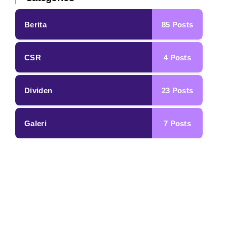
85
Posts
Berita
4
Posts
CSR
23
Posts
Dividen
7
Posts
Galeri