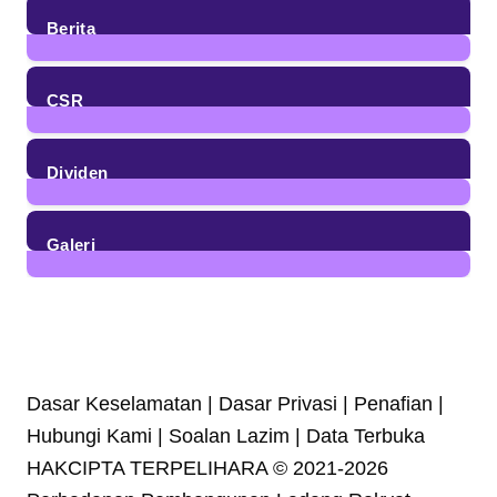
Berita
85
Posts
CSR
4
Posts
Dividen
23
Posts
Galeri
7
Posts
Dasar Keselamatan | Dasar Privasi | Penafian |
Hubungi Kami | Soalan Lazim | Data Terbuka
HAKCIPTA TERPELIHARA © 2021-2026